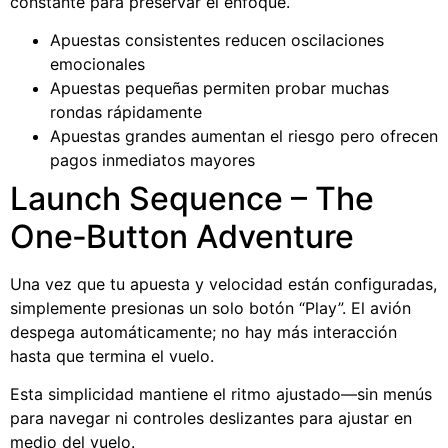
constante para preservar el enfoque.
Apuestas consistentes reducen oscilaciones
emocionales
Apuestas pequeñas permiten probar muchas
rondas rápidamente
Apuestas grandes aumentan el riesgo pero ofrecen
pagos inmediatos mayores
Launch Sequence – The
One‑Button Adventure
Una vez que tu apuesta y velocidad están configuradas,
simplemente presionas un solo botón “Play”. El avión
despega automáticamente; no hay más interacción
hasta que termina el vuelo.
Esta simplicidad mantiene el ritmo ajustado—sin menús
para navegar ni controles deslizantes para ajustar en
medio del vuelo.