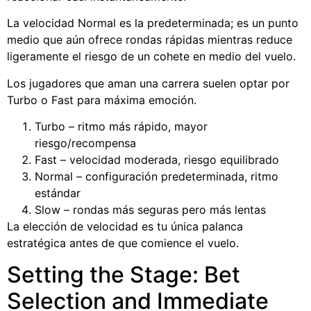
La velocidad Normal es la predeterminada; es un punto
medio que aún ofrece rondas rápidas mientras reduce
ligeramente el riesgo de un cohete en medio del vuelo.
Los jugadores que aman una carrera suelen optar por
Turbo o Fast para máxima emoción.
Turbo – ritmo más rápido, mayor
riesgo/recompensa
Fast – velocidad moderada, riesgo equilibrado
Normal – configuración predeterminada, ritmo
estándar
Slow – rondas más seguras pero más lentas
La elección de velocidad es tu única palanca
estratégica antes de que comience el vuelo.
Setting the Stage: Bet
Selection and Immediate