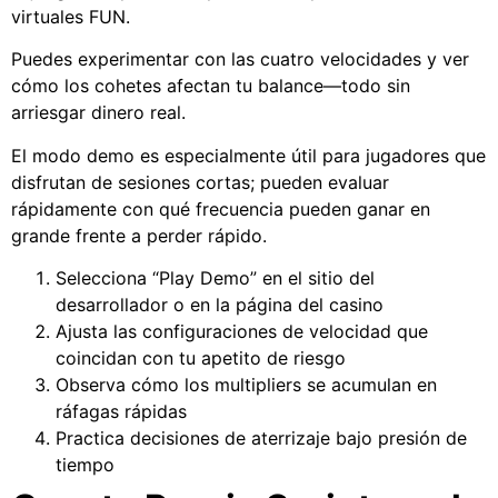
virtuales FUN.
Puedes experimentar con las cuatro velocidades y ver
cómo los cohetes afectan tu balance—todo sin
arriesgar dinero real.
El modo demo es especialmente útil para jugadores que
disfrutan de sesiones cortas; pueden evaluar
rápidamente con qué frecuencia pueden ganar en
grande frente a perder rápido.
Selecciona “Play Demo” en el sitio del
desarrollador o en la página del casino
Ajusta las configuraciones de velocidad que
coincidan con tu apetito de riesgo
Observa cómo los multipliers se acumulan en
ráfagas rápidas
Practica decisiones de aterrizaje bajo presión de
tiempo