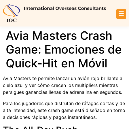
Avia Masters Crash
Game: Emociones de
Quick‑Hit en Móvil
Avia Masters te permite lanzar un avión rojo brillante al
cielo azul y ver cómo crecen los multipliers mientras
persigues ganancias llenas de adrenalina en segundos.
Para los jugadores que disfrutan de ráfagas cortas y de
alta intensidad, este crash game está diseñado en torno
a decisiones rápidas y pagos instantáneos.