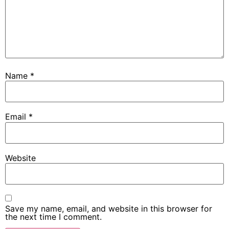
Name
*
Email
*
Website
Save my name, email, and website in this browser for
the next time I comment.