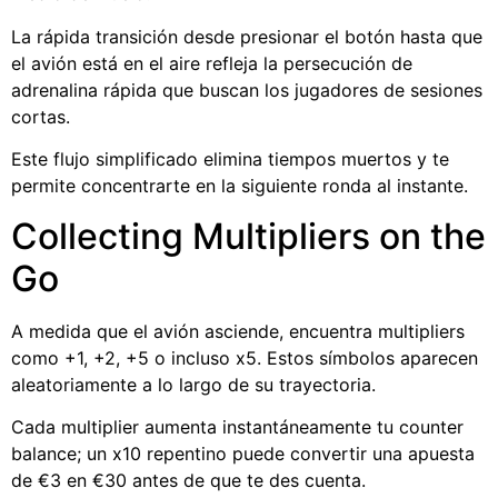
La rápida transición desde presionar el botón hasta que
el avión está en el aire refleja la persecución de
adrenalina rápida que buscan los jugadores de sesiones
cortas.
Este flujo simplificado elimina tiempos muertos y te
permite concentrarte en la siguiente ronda al instante.
Collecting Multipliers on the
Go
A medida que el avión asciende, encuentra multipliers
como +1, +2, +5 o incluso x5. Estos símbolos aparecen
aleatoriamente a lo largo de su trayectoria.
Cada multiplier aumenta instantáneamente tu counter
balance; un x10 repentino puede convertir una apuesta
de €3 en €30 antes de que te des cuenta.