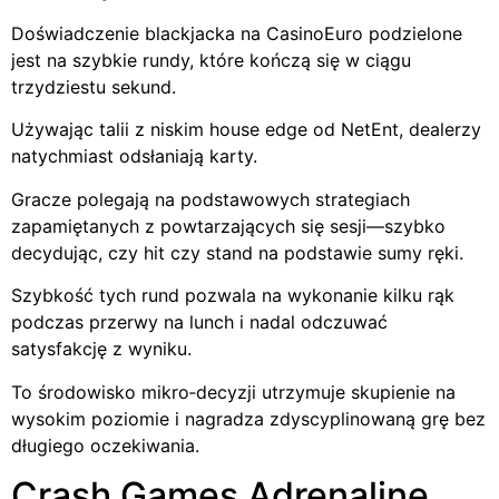
Doświadczenie blackjacka na CasinoEuro podzielone
jest na szybkie rundy, które kończą się w ciągu
trzydziestu sekund.
Używając talii z niskim house edge od NetEnt, dealerzy
natychmiast odsłaniają karty.
Gracze polegają na podstawowych strategiach
zapamiętanych z powtarzających się sesji—szybko
decydując, czy hit czy stand na podstawie sumy ręki.
Szybkość tych rund pozwala na wykonanie kilku rąk
podczas przerwy na lunch i nadal odczuwać
satysfakcję z wyniku.
To środowisko mikro‑decyzji utrzymuje skupienie na
wysokim poziomie i nagradza zdyscyplinowaną grę bez
długiego oczekiwania.
Crash Games Adrenaline