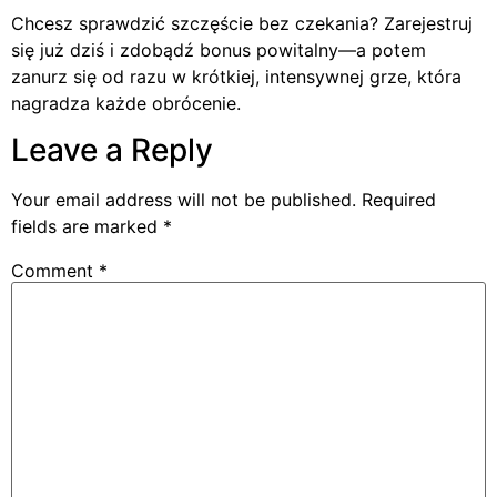
Chcesz sprawdzić szczęście bez czekania? Zarejestruj
się już dziś i zdobądź bonus powitalny—a potem
zanurz się od razu w krótkiej, intensywnej grze, która
nagradza każde obrócenie.
Leave a Reply
Your email address will not be published.
Required
fields are marked
*
Comment
*