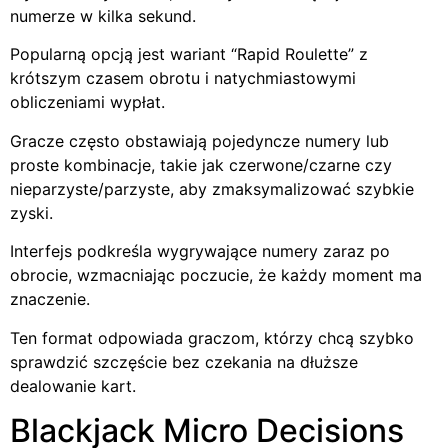
numerze w kilka sekund.
Popularną opcją jest wariant “Rapid Roulette” z
krótszym czasem obrotu i natychmiastowymi
obliczeniami wypłat.
Gracze często obstawiają pojedyncze numery lub
proste kombinacje, takie jak czerwone/czarne czy
nieparzyste/parzyste, aby zmaksymalizować szybkie
zyski.
Interfejs podkreśla wygrywające numery zaraz po
obrocie, wzmacniając poczucie, że każdy moment ma
znaczenie.
Ten format odpowiada graczom, którzy chcą szybko
sprawdzić szczęście bez czekania na dłuższe
dealowanie kart.
Blackjack Micro Decisions