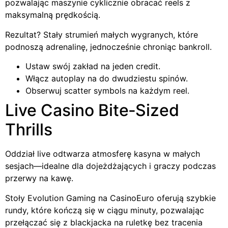
pozwalając maszynie cyklicznie obracać reels z
maksymalną prędkością.
Rezultat? Stały strumień małych wygranych, które
podnoszą adrenalinę, jednocześnie chroniąc bankroll.
Ustaw swój zakład na jeden credit.
Włącz autoplay na do dwudziestu spinów.
Obserwuj scatter symbols na każdym reel.
Live Casino Bite‑Sized
Thrills
Oddział live odtwarza atmosferę kasyna w małych
sesjach—idealne dla dojeżdżających i graczy podczas
przerwy na kawę.
Stoły Evolution Gaming na CasinoEuro oferują szybkie
rundy, które kończą się w ciągu minuty, pozwalając
przełączać się z blackjacka na ruletkę bez tracenia