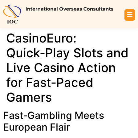
CasinoEuro:
Quick‑Play Slots and
Live Casino Action
for Fast‑Paced
Gamers
Fast‑Gambling Meets
European Flair