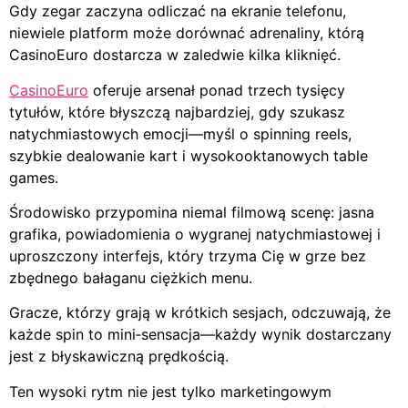
Gdy zegar zaczyna odliczać na ekranie telefonu,
niewiele platform może dorównać adrenaliny, którą
CasinoEuro dostarcza w zaledwie kilka kliknięć.
CasinoEuro
oferuje arsenał ponad trzech tysięcy
tytułów, które błyszczą najbardziej, gdy szukasz
natychmiastowych emocji—myśl o spinning reels,
szybkie dealowanie kart i wysokooktanowych table
games.
Środowisko przypomina niemal filmową scenę: jasna
grafika, powiadomienia o wygranej natychmiastowej i
uproszczony interfejs, który trzyma Cię w grze bez
zbędnego bałaganu ciężkich menu.
Gracze, którzy grają w krótkich sesjach, odczuwają, że
każde spin to mini‑sensacja—każdy wynik dostarczany
jest z błyskawiczną prędkością.
Ten wysoki rytm nie jest tylko marketingowym