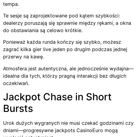
tempa.
Te sesje są zaprojektowane pod kątem szybkości:
dealerzy poruszają się sprawnie między rękami, a okna
do obstawiania są celowo krótkie.
Ponieważ każda runda kończy się szybko, możesz
zagrać kilka gier live jeden po drugim podczas jednej
przerwy na kawę.
Atmosfera jest autentyczna, ale jednocześnie wydajna—
idealna dla tych, którzy pragną interakcji bez długich
oczekiwań.
Jackpot Chase in Short
Bursts
Urok dużych wygranych nie musi czekać godzinami czy
dniami—progresywne jackpots CasinoEuro mogą