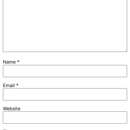
Name
*
Email
*
Website