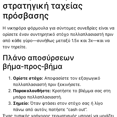
στρατηγική ταχείας
πρόσβασης
Η νικηφόρα φόρμουλα για σύντομες συνεδρίες είναι να
ορίσετε έναν συντηρητικό στόχο πολλαπλασιαστή πριν
από κάθε γύρο—συνήθως μεταξύ 1.5x και 3x—και να
τον τηρείτε.
Πλάνο αποσύρσεων
βήμα‑προς‑βήμα
Ορίστε στόχο:
Αποφασίστε τον εξαγωγικό
πολλαπλασιαστή πριν ξεκινήσετε.
Παρακολουθήστε:
Κρατήστε το βλέμμα σας στη
μπάρα πολλαπλασιαστή.
Σημείο:
Όταν φτάσει στον στόχο σας ή λίγο
πάνω από αυτόν, πατήστε “cash out”.
Ένας τυπικός γρήγορος τερματισμός μπορεί να μοιάζει