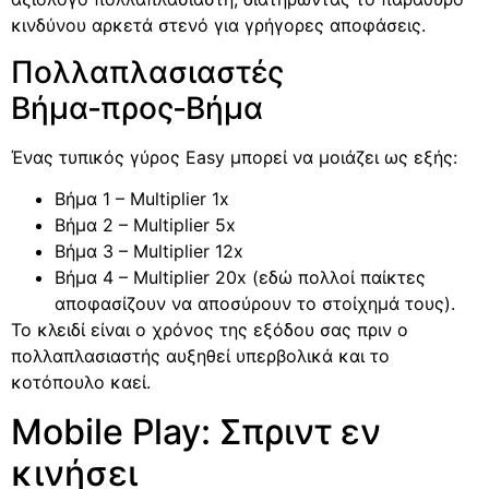
κινδύνου αρκετά στενό για γρήγορες αποφάσεις.
Πολλαπλασιαστές
Βήμα‑προς‑Βήμα
Ένας τυπικός γύρος Easy μπορεί να μοιάζει ως εξής:
Βήμα 1 – Multiplier 1x
Βήμα 2 – Multiplier 5x
Βήμα 3 – Multiplier 12x
Βήμα 4 – Multiplier 20x (εδώ πολλοί παίκτες
αποφασίζουν να αποσύρουν το στοίχημά τους).
Το κλειδί είναι ο χρόνος της εξόδου σας πριν ο
πολλαπλασιαστής αυξηθεί υπερβολικά και το
κοτόπουλο καεί.
Mobile Play: Σπριντ εν
κινήσει