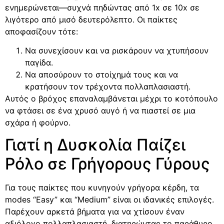
ενημερώνεται—συχνά πηδώντας από 1x σε 10x σε
λιγότερο από μισό δευτερόλεπτο. Οι παίκτες
αποφασίζουν τότε:
Να συνεχίσουν και να ρισκάρουν να χτυπήσουν
παγίδα.
Να αποσύρουν το στοίχημά τους και να
κρατήσουν τον τρέχοντα πολλαπλασιαστή.
Αυτός ο βρόχος επαναλαμβάνεται μέχρι το κοτόπουλο
να φτάσει σε ένα χρυσό αυγό ή να πιαστεί σε μια
σχάρα ή φούρνο.
Γιατί η Δυσκολία Παίζει
Ρόλο σε Γρήγορους Γύρους
Για τους παίκτες που κυνηγούν γρήγορα κέρδη, τα
modes “Easy” και “Medium” είναι οι ιδανικές επιλογές.
Παρέχουν αρκετά βήματα για να χτίσουν έναν
αξιόλογο πολλαπλασιαστή, διατηρώντας το παράθυρο