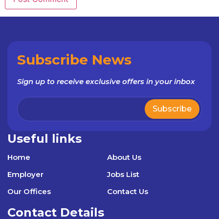
Subscribe News
Sign up to receive exclusive offers in your inbox
Useful links
Home
About Us
Employer
Jobs List
Our Offices
Contact Us
Contact Details