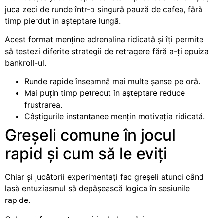
juca zeci de runde într-o singură pauză de cafea, fără
timp pierdut în așteptare lungă.
Acest format menține adrenalina ridicată și îți permite
să testezi diferite strategii de retragere fără a-ți epuiza
bankroll-ul.
Runde rapide înseamnă mai multe șanse pe oră.
Mai puțin timp petrecut în așteptare reduce
frustrarea.
Câștigurile instantanee mențin motivația ridicată.
Greșeli comune în jocul
rapid și cum să le eviți
Chiar și jucătorii experimentați fac greșeli atunci când
lasă entuziasmul să depășească logica în sesiunile
rapide.