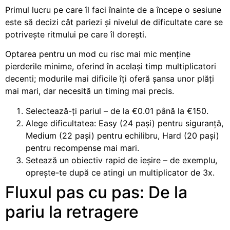
Primul lucru pe care îl faci înainte de a începe o sesiune
este să decizi cât pariezi și nivelul de dificultate care se
potrivește ritmului pe care îl dorești.
Optarea pentru un mod cu risc mai mic menține
pierderile minime, oferind în același timp multiplicatori
decenti; modurile mai dificile îți oferă șansa unor plăți
mai mari, dar necesită un timing mai precis.
Selectează-ți pariul – de la €0.01 până la €150.
Alege dificultatea: Easy (24 pași) pentru siguranță,
Medium (22 pași) pentru echilibru, Hard (20 pași)
pentru recompense mai mari.
Setează un obiectiv rapid de ieșire – de exemplu,
oprește-te după ce atingi un multiplicator de 3x.
Fluxul pas cu pas: De la
pariu la retragere