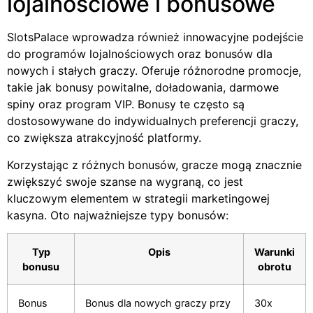
lojalnościowe i bonusowe
SlotsPalace wprowadza również innowacyjne podejście
do programów lojalnościowych oraz bonusów dla
nowych i stałych graczy. Oferuje różnorodne promocje,
takie jak bonusy powitalne, doładowania, darmowe
spiny oraz program VIP. Bonusy te często są
dostosowywane do indywidualnych preferencji graczy,
co zwiększa atrakcyjność platformy.
Korzystając z różnych bonusów, gracze mogą znacznie
zwiększyć swoje szanse na wygraną, co jest
kluczowym elementem w strategii marketingowej
kasyna. Oto najważniejsze typy bonusów:
Typ
Opis
Warunki
bonusu
obrotu
Bonus
Bonus dla nowych graczy przy
30x