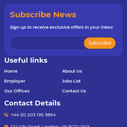
Subscribe News
Sign up to receive exclusive offers in your inbox
Useful links
Home
About Us
Employer
Jobs List
Our Offices
Contact Us
Contact Details
+44 (0) 203 195 3854
124 City Road. London, UK EC1V 2NX