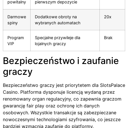
powitalny
pierwszym depozycie
Darmowe
Dodatkowe obroty na
20x
spiny
wybranych automatach
Program
Specjalne przywileje dla
Brak
VIP
lojalnych graczy
Bezpieczeństwo i zaufanie
graczy
Bezpieczeństwo graczy jest priorytetem dla SlotsPalace
Casino. Platforma dysponuje licencją wydaną przez
renomowany organ regulacyjny, co zapewnia graczom
gwarancję fair play oraz ochronę ich danych
osobowych. Wszystkie transakcje są zabezpieczane
nowoczesnymi technologiami szyfrowania, co jeszcze
bardziej wzmacnia zaufanie do platformy.