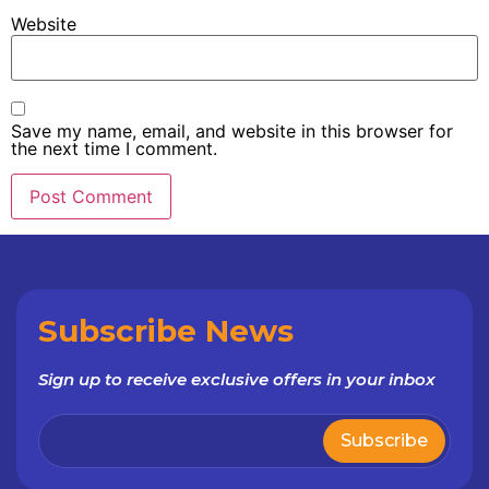
Website
Save my name, email, and website in this browser for
the next time I comment.
Subscribe News
Sign up to receive exclusive offers in your inbox