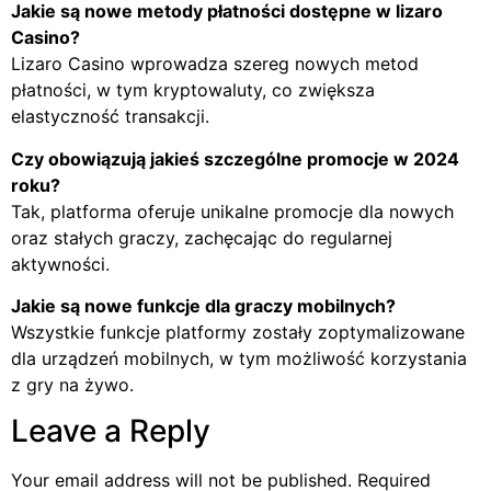
Jakie są nowe metody płatności dostępne w lizaro
Casino?
Lizaro Casino wprowadza szereg nowych metod
płatności, w tym kryptowaluty, co zwiększa
elastyczność transakcji.
Czy obowiązują jakieś szczególne promocje w 2024
roku?
Tak, platforma oferuje unikalne promocje dla nowych
oraz stałych graczy, zachęcając do regularnej
aktywności.
Jakie są nowe funkcje dla graczy mobilnych?
Wszystkie funkcje platformy zostały zoptymalizowane
dla urządzeń mobilnych, w tym możliwość korzystania
z gry na żywo.
Leave a Reply
Your email address will not be published.
Required