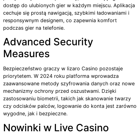
dostęp do ulubionych gier w każdym miejscu. Aplikacja
cechuje się prostą nawigacją, szybkimi ładowaniami i
responsywnym designem, co zapewnia komfort
podczas gier na telefonie.
Advanced Security
Measures
Bezpieczeństwo graczy w lizaro Casino pozostaje
priorytetem. W 2024 roku platforma wprowadza
zaawansowane metody szyfrowania danych oraz nowe
mechanizmy ochrony przed oszustwami. Dzięki
zastosowaniu biometrii, takich jak skanowanie twarzy
czy odcisków palców, logowanie do konta jest zarówno
wygodne, jak i bezpieczne.
Nowinki w Live Casino