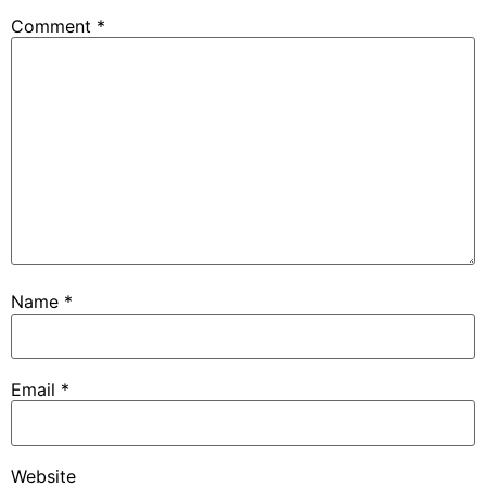
Comment
*
Name
*
Email
*
Website