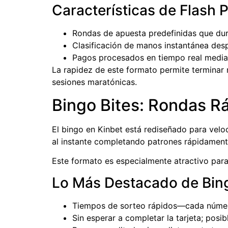
Características de Flash 
Rondas de apuesta predefinidas que du
Clasificación de manos instantánea des
Pagos procesados en tiempo real media
La rapidez de este formato permite terminar m
sesiones maratónicas.
Bingo Bites: Rondas 
El bingo en Kinbet está rediseñado para vel
al instante completando patrones rápidamente
Este formato es especialmente atractivo para 
Lo Más Destacado de Bing
Tiempos de sorteo rápidos—cada númer
Sin esperar a completar la tarjeta; posib