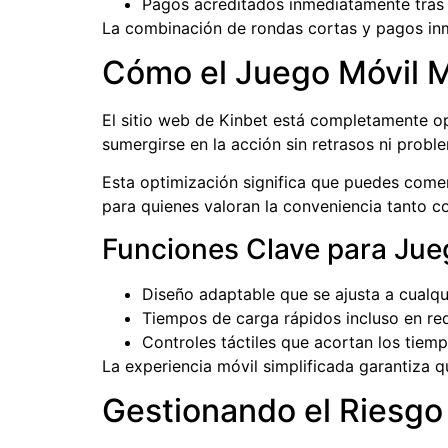
Pagos acreditados inmediatamente tras 
La combinación de rondas cortas y pagos inme
Cómo el Juego Móvil M
El sitio web de Kinbet está completamente o
sumergirse en la acción sin retrasos ni probl
Esta optimización significa que puedes come
para quienes valoran la conveniencia tanto c
Funciones Clave para Jue
Diseño adaptable que se ajusta a cualqu
Tiempos de carga rápidos incluso en red
Controles táctiles que acortan los tiemp
La experiencia móvil simplificada garantiza q
Gestionando el Riesgo 