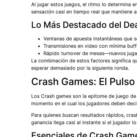
Al jugar estos juegos, el ritmo lo determina 
sensación casi en tiempo real que mantiene a
Lo Más Destacado del Dea
Ventanas de apuesta instantáneas que se
Transmisiones en video con mínima buffe
Rápido turnover de mesas—nuevos jugad
La combinación de estos factores significa qu
esperar demasiado por la siguiente ronda.
Crash Games: El Pulso 
Los Crash games son la epitome de juego de a
momento en el cual los jugadores deben decidi
Para quienes buscan resultados rápidos, cras
ganancia llega casi al instante si el jugador lo
Esenciales de Crash Gam