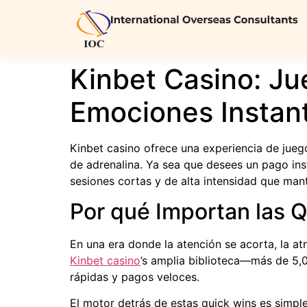
Kinbet Casino: J
Emociones Instan
Kinbet casino ofrece una experiencia de jueg
de adrenalina. Ya sea que desees un pago ins
sesiones cortas y de alta intensidad que man
Por qué Importan las 
En una era donde la atención se acorta, la at
Kinbet casino
’s amplia biblioteca—más de 5
rápidas y pagos veloces.
El motor detrás de estas quick wins es simple: