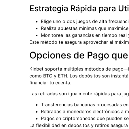
Estrategia Rápida para Ut
Elige uno o dos juegos de alta frecuencia
Realiza apuestas mínimas que maximicen 
Monitorea las ganancias en tiempo real 
Este método te asegura aprovechar al máxim
Opciones de Pago que 
Kinbet soporta múltiples métodos de pago—in
como BTC y ETH. Los depósitos son instantán
financiar tu cuenta.
Las retiradas son igualmente rápidas para ju
Transferencias bancarias procesadas en 
Retiradas a monederos electrónicos a 
Pagos en criptomonedas que pueden ser
La flexibilidad en depósitos y retiros asegura