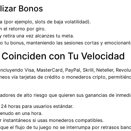
ilizar Bonos
 (por ejemplo, slots de baja volatilidad).
el retorno por giro.
y retira una vez alcanzes tu meta.
o tu bonus, manteniendo las sesiones cortas y emocionant
Coinciden con Tu Velocidad
cluyendo Visa, MasterCard, PayPal, Skrill, Neteller, Rev
eos vía tarjetas de crédito o monederos cripto, permitién
gadores de alto riesgo que quieren sus ganancias de inmedi
24 horas para usuarios estándar.
menudo en una hora.
 instantáneos si usas monederos compatibles.
 que el flujo de tu juego no se interrumpa por retrasos banc