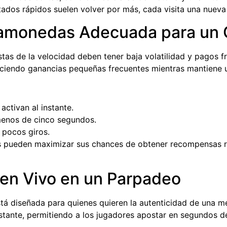
tados rápidos suelen volver por más, cada visita una nuev
gamonedas Adecuada para un 
as de la velocidad deben tener baja volatilidad y pagos f
eciendo ganancias pequeñas frecuentes mientras mantiene u
activan al instante.
enos de cinco segundos.
 pocos giros.
res pueden maximizar sus chances de obtener recompensas r
en Vivo en un Parpadeo
tá diseñada para quienes quieren la autenticidad de una me
stante, permitiendo a los jugadores apostar en segundos de