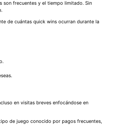
s son frecuentes y el tiempo limitado. Sin
e.
nte de cuántas quick wins ocurran durante la
o.
eseas.
cluso en visitas breves enfocándose en
tipo de juego conocido por pagos frecuentes,