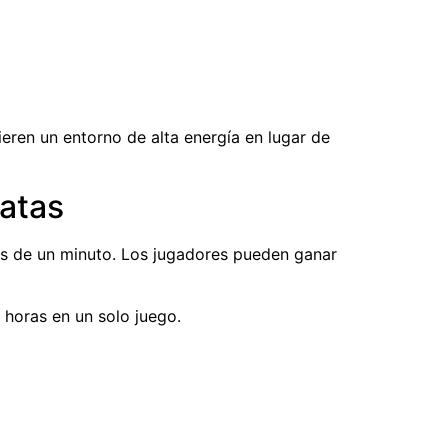
ieren un entorno de alta energía en lugar de
atas
os de un minuto. Los jugadores pueden ganar
 horas en un solo juego.