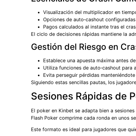
Visualización del multiplicador en tiem
Opciones de auto‑cashout configuradas 
Pagos calculados al instante tras el cras
El ciclo de decisiones rápidas mantiene la ad
Gestión del Riesgo en Cr
Establece una apuesta máxima antes d
Utiliza funciones de auto‑cashout para
Evita perseguir pérdidas manteniéndote 
Siguiendo estas sencillas pautas, los jugado
Sesiones Rápidas de 
El poker en Kinbet se adapta bien a sesiones
Flash Poker comprime cada ronda en unos s
Este formato es ideal para jugadores que qui