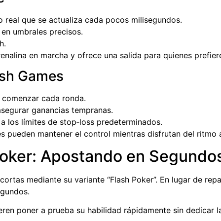
po real que se actualiza cada pocos milisegundos.
en umbrales precisos.
h.
renalina en marcha y ofrece una salida para quienes prefie
ash Games
e comenzar cada ronda.
 asegurar ganancias tempranas.
a los límites de stop‑loss predeterminados.
res pueden mantener el control mientras disfrutan del ritmo
Poker: Apostando en Segundo
 cortas mediante su variante “Flash Poker”. En lugar de rep
egundos.
eren poner a prueba su habilidad rápidamente sin dedicar l