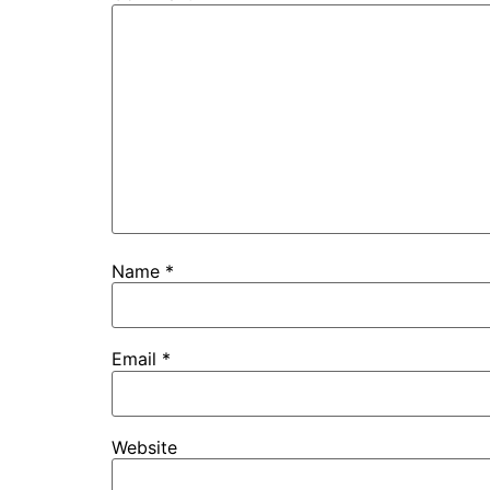
Name
*
Email
*
Website