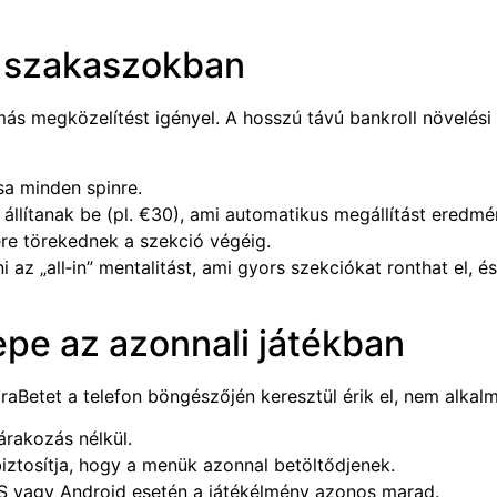
d szakaszokban
s megközelítést igényel. A hosszú távú bankroll növelési 
a minden spinre.
állítanak be (pl. €30), ami automatikus megállítást eredmé
re törekednek a szekció végéig.
 az „all‑in” mentalitást, ami gyors szekciókat ronthat el, é
pe az azonnali játékban
aBetet a telefon böngészőjén keresztül érik el, nem alkalm
árakozás nélkül.
ztosítja, hogy a menük azonnal betöltődjenek.
S vagy Android esetén a játékélmény azonos marad.