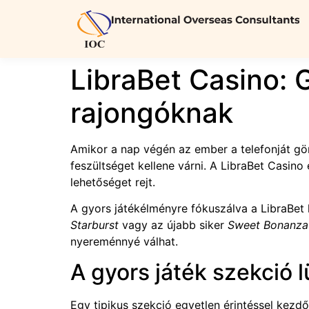
LibraBet Casino:
rajongóknak
Amikor a nap végén az ember a telefonját görg
feszültséget kellene várni. A LibraBet Casino 
lehetőséget rejt.
A gyors játékélményre fókuszálva a LibraBet
Starburst
vagy az újabb siker
Sweet Bonanza
nyereménnyé válhat.
A gyors játék szekció 
Egy tipikus szekció egyetlen érintéssel kezdőd