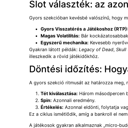
Slot választék: az az
Gyors szekcióban kevésbé valószínű, hogy min
Gyors Visszatérés a Játékoshoz (RTP)
Magas Volatilitás:
Bár kockázatosabbak, 
Egyszerű mechanika:
Kevesebb nyerővon
Gyakran látott példák:
Legacy of Dead
,
Skull
illeszkedik a rövid játékidőkhöz.
Döntési időzítés: Hogy
A gyors szekció ritmusát az határozza meg, m
Tét kiválasztása:
Három másodpercen be
Spin:
Azonnali eredmény.
Értékelés:
Azonnal eldönti, folytatja va
Ez a ciklus ismétlődik, amíg a bankroll el nem
A játékosok gyakran alkalmaznak „micro‑budge