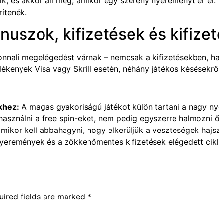
szik, és akkor áll meg, amikor egy szerény nyereményt ér el
rítenék.
nuszok, kifizetések és kifize
onnali megelégedést várnak – nemcsak a kifizetésekben, ha
ülékenyek Visa vagy Skrill esetén, néhány játékos késésekrő
khez:
A magas gyakoriságú játékot külön tartani a nagy ny
használni a free spin-eket, nem pedig egyszerre halmozni ő
mikor kell abbahagyni, hogy elkerüljük a veszteségek hajsz
nyeremények és a zökkenőmentes kifizetések elégedett cikl
uired fields are marked
*