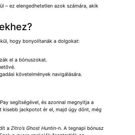
ül – ez elengedhetetlen azok számára, akik
yekhez?
kül, hogy bonyolítanák a dolgokat:
zák el a bónuszokat.
hetővé.
ogadási követelmények navigálására.
Pay segítségével, és azonnal megnyitja a
t kisebb jackpotot ér el, majd úgy dönt, még
dít a
Zitro’s Ghost Huntin
-n. A tegnapi bónusz