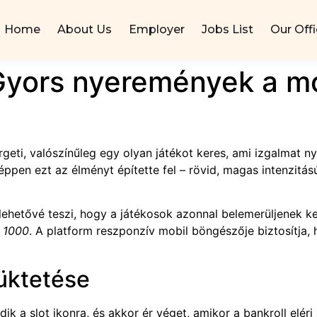
Home
About Us
Employer
Jobs List
Our Off
 Gyors nyeremények a m
eti, valószínűleg egy olyan játékot keres, ami izgalmat nyú
éppen ezt az élményt építette fel – rövid, magas intenzitás
 lehetővé teszi, hogy a játékosok azonnal belemerüljenek 
 1000
. A platform reszponzív mobil böngészője biztosítja,
lüktetése
ik a slot ikonra, és akkor ér véget, amikor a bankroll eléri 