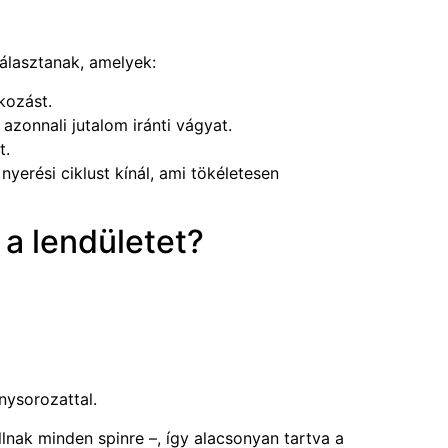
álasztanak, amelyek:
kozást.
zonnali jutalom iránti vágyat.
t.
nyerési ciklust kínál, ami tökéletesen
 a lendületet?
nysorozattal.
lnak minden spinre –, így alacsonyan tartva a