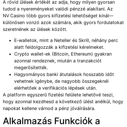
A rövid ülések értékét az adja, hogy milyen gyorsan
tudod a nyereményeket valódi pénzzé alakítani. Az
NV Casino több gyors kifizetési lehetőséget kínál—
különösen vonzó azok számára, akik gyors fordulatokat
szeretnének az ülések között.
E‑walletok, mint a Neteller és Skrill, néhány perc
alatt feldolgozzák a kifizetési kérelmeket.
Crypto wallet-ek (Bitcoin, Ethereum) gyakran
azonnal rendeznek, miután a tranzakciót
megerősítették.
Hagyományos banki átutalások hosszabb időt
vehetnek igénybe, de nagyobb összegeknél
elérhetőek a verifikációs lépések után.
A platform egyszerű fizetési felülete lehetővé teszi,
hogy azonnal kezdhesd a következő ülést anélkül, hogy
napokat kellene várnod a pénz jóváírására.
Alkalmazás Funkciók a