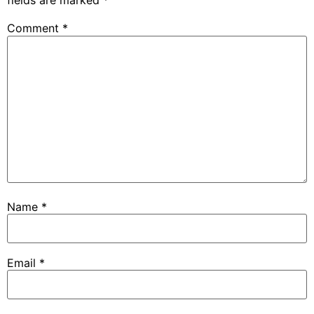
fields are marked
*
Comment
*
Name
*
Email
*