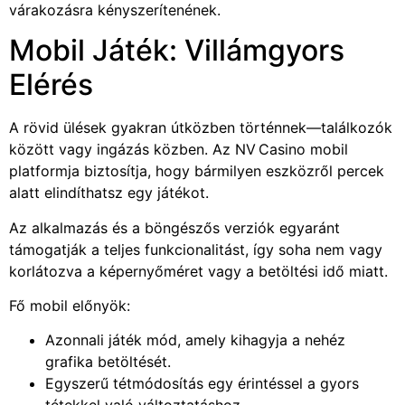
várakozásra kényszerítenének.
Mobil Játék: Villámgyors
Elérés
A rövid ülések gyakran útközben történnek—találkozók
között vagy ingázás közben. Az NV Casino mobil
platformja biztosítja, hogy bármilyen eszközről percek
alatt elindíthatsz egy játékot.
Az alkalmazás és a böngészős verziók egyaránt
támogatják a teljes funkcionalitást, így soha nem vagy
korlátozva a képernyőméret vagy a betöltési idő miatt.
Fő mobil előnyök:
Azonnali játék mód, amely kihagyja a nehéz
grafika betöltését.
Egyszerű tétmódosítás egy érintéssel a gyors