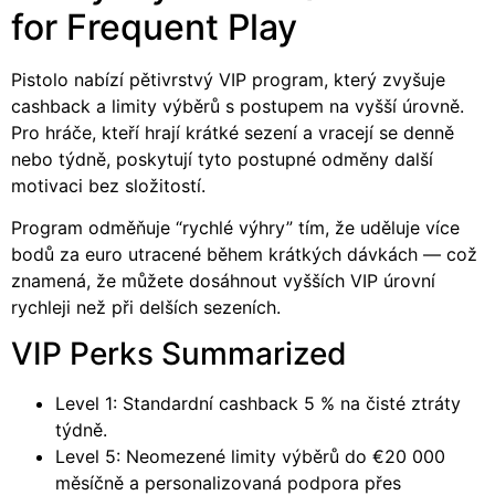
for Frequent Play
Pistolo nabízí pětivrstvý VIP program, který zvyšuje
cashback a limity výběrů s postupem na vyšší úrovně.
Pro hráče, kteří hrají krátké sezení a vracejí se denně
nebo týdně, poskytují tyto postupné odměny další
motivaci bez složitostí.
Program odměňuje “rychlé výhry” tím, že uděluje více
bodů za euro utracené během krátkých dávkách — což
znamená, že můžete dosáhnout vyšších VIP úrovní
rychleji než při delších sezeních.
VIP Perks Summarized
Level 1: Standardní cashback 5 % na čisté ztráty
týdně.
Level 5: Neomezené limity výběrů do €20 000
měsíčně a personalizovaná podpora přes