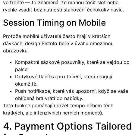
ve frontě — to znamená, že mohou točit slot nebo
rychle vsadit bez nutnosti stahování čehokoliv navíc.
Session Timing on Mobile
Protože mobilní uživatelé často hrají v kratších
dávkách, design Pistolo bere v úvahu omezenou
obrazovku:
Kompaktní sázkové posuvníky, které se vejdou do
palce.
Dotykové tlačítka pro točení, která reagují
okamžitě.
Push notifikace, které vás upozorní, když se vaše
oblíbená hra vrátí do nabídky.
Tato funkce pomáhají udržet tempo během těch
krátkých, ale intenzivních herních momentů.
4. Payment Options Tailored