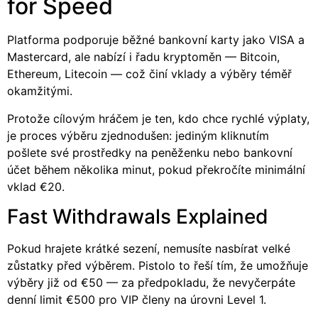
for Speed
Platforma podporuje běžné bankovní karty jako VISA a
Mastercard, ale nabízí i řadu kryptoměn — Bitcoin,
Ethereum, Litecoin — což činí vklady a výběry téměř
okamžitými.
Protože cílovým hráčem je ten, kdo chce rychlé výplaty,
je proces výběru zjednodušen: jediným kliknutím
pošlete své prostředky na peněženku nebo bankovní
účet během několika minut, pokud překročíte minimální
vklad €20.
Fast Withdrawals Explained
Pokud hrajete krátké sezení, nemusíte nasbírat velké
zůstatky před výběrem. Pistolo to řeší tím, že umožňuje
výběry již od €50 — za předpokladu, že nevyčerpáte
denní limit €500 pro VIP členy na úrovni Level 1.