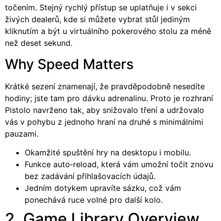
točením. Stejný rychlý přístup se uplatňuje i v sekci
živých dealerů, kde si můžete vybrat stůl jediným
kliknutím a být u virtuálního pokerového stolu za méně
než deset sekund.
Why Speed Matters
Krátké sezení znamenají, že pravděpodobně nesedíte
hodiny; jste tam pro dávku adrenalinu. Proto je rozhraní
Pistolo navrženo tak, aby snižovalo tření a udržovalo
vás v pohybu z jednoho hraní na druhé s minimálními
pauzami.
Okamžité spuštění hry na desktopu i mobilu.
Funkce auto‑reload, která vám umožní točit znovu
bez zadávání přihlašovacích údajů.
Jedním dotykem upravíte sázku, což vám
ponechává ruce volné pro další kolo.
2. Game Library Overview