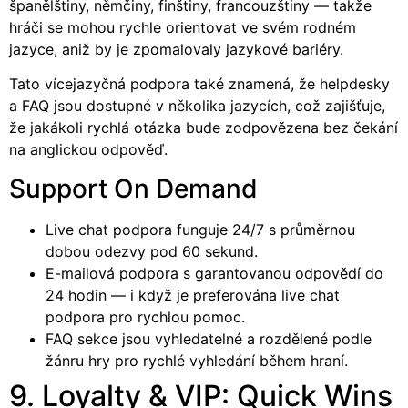
španělštiny, němčiny, finštiny, francouzštiny — takže
hráči se mohou rychle orientovat ve svém rodném
jazyce, aniž by je zpomalovaly jazykové bariéry.
Tato vícejazyčná podpora také znamená, že helpdesky
a FAQ jsou dostupné v několika jazycích, což zajišťuje,
že jakákoli rychlá otázka bude zodpovězena bez čekání
na anglickou odpověď.
Support On Demand
Live chat podpora funguje 24/7 s průměrnou
dobou odezvy pod 60 sekund.
E-mailová podpora s garantovanou odpovědí do
24 hodin — i když je preferována live chat
podpora pro rychlou pomoc.
FAQ sekce jsou vyhledatelné a rozdělené podle
žánru hry pro rychlé vyhledání během hraní.
9. Loyalty & VIP: Quick Wins