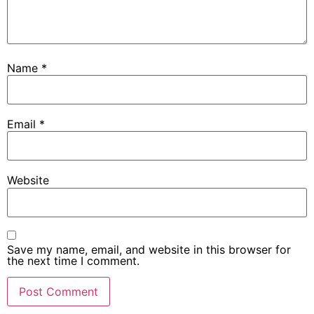
Name
*
Email
*
Website
Save my name, email, and website in this browser for
the next time I comment.