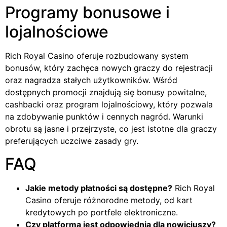
Programy bonusowe i
lojalnościowe
Rich Royal Casino oferuje rozbudowany system
bonusów, który zachęca nowych graczy do rejestracji
oraz nagradza stałych użytkowników. Wśród
dostępnych promocji znajdują się bonusy powitalne,
cashbacki oraz program lojalnościowy, który pozwala
na zdobywanie punktów i cennych nagród. Warunki
obrotu są jasne i przejrzyste, co jest istotne dla graczy
preferujących uczciwe zasady gry.
FAQ
Jakie metody płatności są dostępne?
Rich Royal
Casino oferuje różnorodne metody, od kart
kredytowych po portfele elektroniczne.
Czy platforma jest odpowiednia dla nowicjuszy?