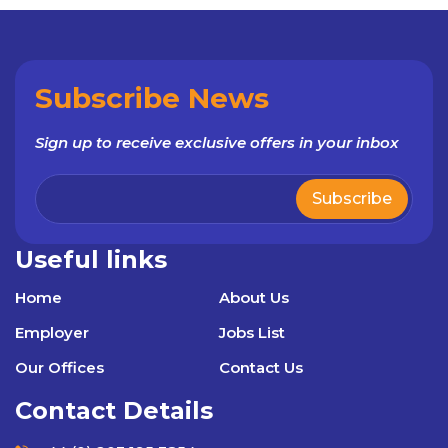
Subscribe News
Sign up to receive exclusive offers in your inbox
Useful links
Home
About Us
Employer
Jobs List
Our Offices
Contact Us
Contact Details