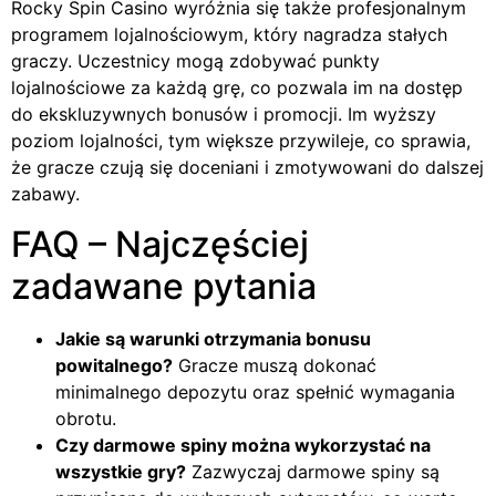
Rocky Spin Casino wyróżnia się także profesjonalnym
programem lojalnościowym, który nagradza stałych
graczy. Uczestnicy mogą zdobywać punkty
lojalnościowe za każdą grę, co pozwala im na dostęp
do ekskluzywnych bonusów i promocji. Im wyższy
poziom lojalności, tym większe przywileje, co sprawia,
że gracze czują się doceniani i zmotywowani do dalszej
zabawy.
FAQ – Najczęściej
zadawane pytania
Jakie są warunki otrzymania bonusu
powitalnego?
Gracze muszą dokonać
minimalnego depozytu oraz spełnić wymagania
obrotu.
Czy darmowe spiny można wykorzystać na
wszystkie gry?
Zazwyczaj darmowe spiny są