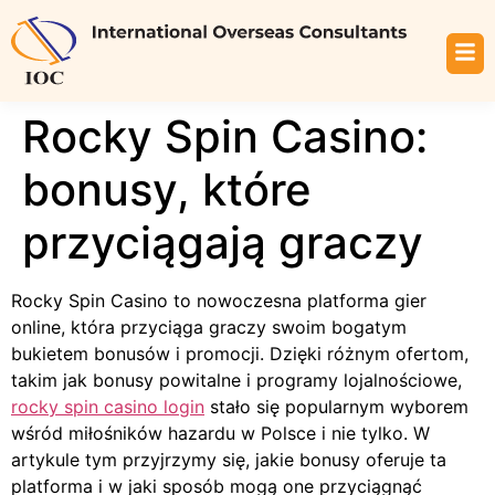
Rocky Spin Casino:
bonusy, które
przyciągają graczy
Rocky Spin Casino to nowoczesna platforma gier
online, która przyciąga graczy swoim bogatym
bukietem bonusów i promocji. Dzięki różnym ofertom,
takim jak bonusy powitalne i programy lojalnościowe,
rocky spin casino login
stało się popularnym wyborem
wśród miłośników hazardu w Polsce i nie tylko. W
artykule tym przyjrzymy się, jakie bonusy oferuje ta
platforma i w jaki sposób mogą one przyciągnąć