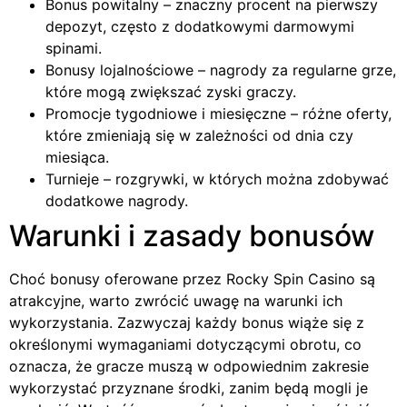
Bonus powitalny – znaczny procent na pierwszy
depozyt, często z dodatkowymi darmowymi
spinami.
Bonusy lojalnościowe – nagrody za regularne grze,
które mogą zwiększać zyski graczy.
Promocje tygodniowe i miesięczne – różne oferty,
które zmieniają się w zależności od dnia czy
miesiąca.
Turnieje – rozgrywki, w których można zdobywać
dodatkowe nagrody.
Warunki i zasady bonusów
Choć bonusy oferowane przez Rocky Spin Casino są
atrakcyjne, warto zwrócić uwagę na warunki ich
wykorzystania. Zazwyczaj każdy bonus wiąże się z
określonymi wymaganiami dotyczącymi obrotu, co
oznacza, że gracze muszą w odpowiednim zakresie
wykorzystać przyznane środki, zanim będą mogli je