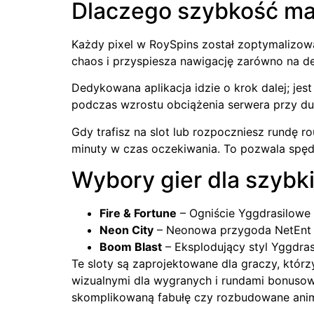
Dlaczego szybkość ma 
Każdy pixel w RoySpins został zoptymalizowa
chaos i przyspiesza nawigację zarówno na de
Dedykowana aplikacja idzie o krok dalej; je
podczas wzrostu obciążenia serwera przy du
Gdy trafisz na slot lub rozpoczniesz rundę r
minuty w czas oczekiwania. To pozwala spędzi
Wybory gier dla szybk
Fire & Fortune
– Ogniście Yggdrasilowe 
Neon City
– Neonowa przygoda NetEnt 
Boom Blast
– Eksplodujący styl Yggdra
Te sloty są zaprojektowane dla graczy, któr
wizualnymi dla wygranych i rundami bonusowym
skomplikowaną fabułę czy rozbudowane anim