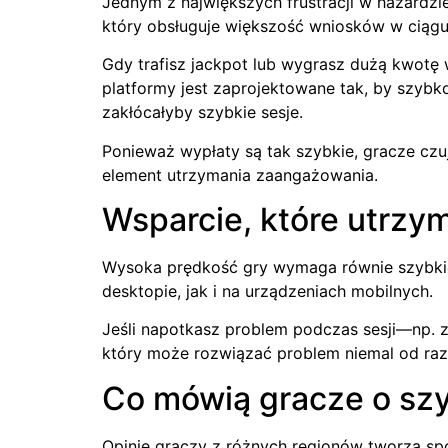
Jednym z największych frustracji w hazardzi
który obsługuje większość wniosków w ciągu
Gdy trafisz jackpot lub wygrasz dużą kwotę 
platformy jest zaprojektowane tak, by szybk
zakłócałyby szybkie sesje.
Ponieważ wypłaty są tak szybkie, gracze czu
element utrzymania zaangażowania.
Wsparcie, które utrzym
Wysoka prędkość gry wymaga równie szybkieg
desktopie, jak i na urządzeniach mobilnych.
Jeśli napotkasz problem podczas sesji—np. z
który może rozwiązać problem niemal od razu
Co mówią gracze o szy
Opinie graczy z różnych regionów tworzą spójn