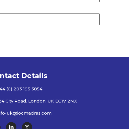
ntact Details
44 (0) 203 195 3854
24 City Road. London, UK EC1V 2NX
nfo-uk@iocmadras.com