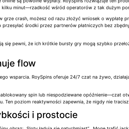
e online są powolne wypłaty. RoySpins rozwiązuje ten pr
 kilku minut—rzadkość wśród operatorów z tak dużym portf
w grze crash, możesz od razu złożyć wniosek o wypłatę pr
o przesyłać środki przez partnerów płatniczych bez zbędn
ją się pewni, że ich krótkie bursty gry mogą szybko prze
uje flow
o wsparcia. RoySpins oferuje 24/7 czat na żywo, działa
ablokowany spin lub niespodziewane opóźnienie—czat otwi
. Ten poziom reaktywności zapewnia, że nigdy nie tracisz
bkości i prostocie
y obraz: „Sloty ładują się natychmiast”, „Mogę trafić jackp