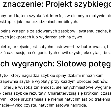
znaczenie: Projekt szybkieg
ny pod kątem szybkości. Interfejs w ciemnym motywie nie 
sktopie, jak i na urządzeniach mobilnych.
st pełna wstępnie załadowanych zasobów i systemu cache, 
żych jackpotach lub wydarzeniach na żywo.
oulette, przejście jest natychmiastowe—bez buforowania, b
ć całą sesję na ściganiu tych chwil czystej ekscytacji bez
ich wygranych: Slotowe potęg
tytuł, który nagradza szybkie spiny dzikimi mnożnikami.
zapewnia szybkie wypłaty przy każdym obrocie bębnów.
sil oferuje wysoką zmienność, ale natychmiastowe wygrane
zy cenią szybkie rezultaty. Charakteryzują się krótkimi c
i, które uruchamiają się niemal natychmiast po trafieniu 
acje—tylko czysta, natychmiastowa nagroda.